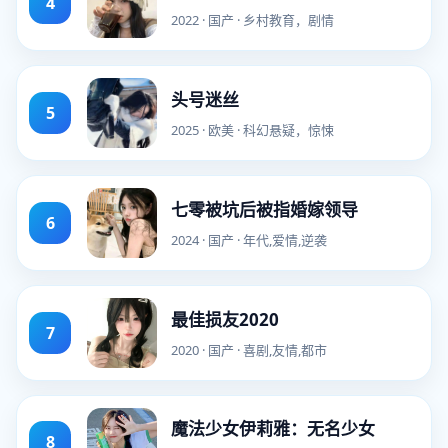
4
2022 · 国产 · 乡村教育，剧情
头号迷丝
5
2025 · 欧美 · 科幻悬疑，惊悚
七零被坑后被指婚嫁领导
6
2024 · 国产 · 年代,爱情,逆袭
最佳损友2020
7
2020 · 国产 · 喜剧,友情,都市
魔法少女伊莉雅：无名少女
8