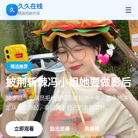
久久在线
☰
久
精选短剧片库
精选推荐
精选推荐
披荆斩棘冯小姐她要做影后
方世玉续集
38岁过气女演员拒绝潜规则被封杀十年，如今她决
少林武学遭遇火器降维打击，方世玉不得不组建一
定从龙套跑起，拿回属于自己的影后奖杯。
支江湖“杂牌军”对抗洋枪队。
立即观看
都市甜宠
热播榜
立即观看
奇幻科幻
热播榜
立即观看
立即观看
立即观看
励志逆袭
励志逆袭
古装年代
热播榜
热播榜
热播榜