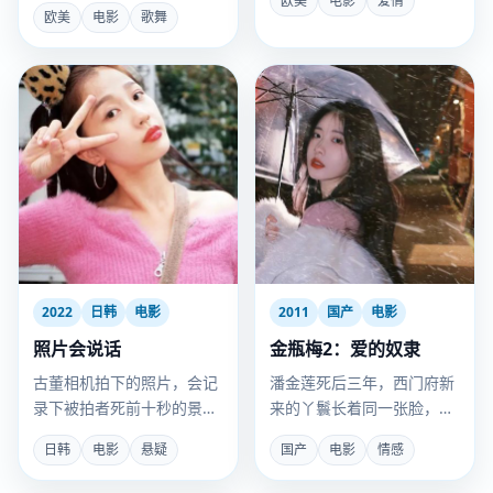
洗脑音乐剧。
欧美
电影
爱情
欧美
电影
歌舞
2022
日韩
电影
2011
国产
电影
照片会说话
金瓶梅2：爱的奴隶
古董相机拍下的照片，会记
潘金莲死后三年，西门府新
录下被拍者死前十秒的景
来的丫鬟长着同一张脸，却
象。
只为复仇而来。
日韩
电影
悬疑
国产
电影
情感