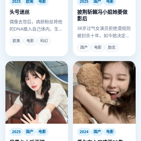
2025
欧美
电影
2025
国产
电影
头号迷丝
披荆斩棘冯小姐她要做
影后
偶像去世后，病娇粉丝将他
38岁过气女演员拒绝潜规则
的DNA植入自己体内，生下
被封杀十年，如今她决定从
一个“完美复制体”并取名。
欧美
电影
科幻
龙套跑起，拿回属于自己的
国产
电影
励志
影后奖杯。
2025
国产
电影
2024
国产
电影