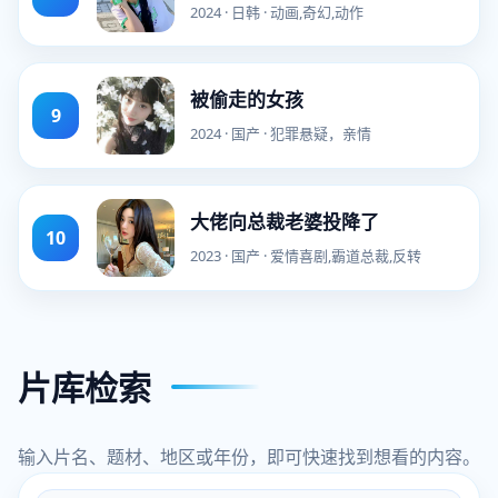
2024 · 日韩 · 动画,奇幻,动作
被偷走的女孩
9
2024 · 国产 · 犯罪悬疑，亲情
大佬向总裁老婆投降了
10
2023 · 国产 · 爱情喜剧,霸道总裁,反转
片库检索
输入片名、题材、地区或年份，即可快速找到想看的内容。