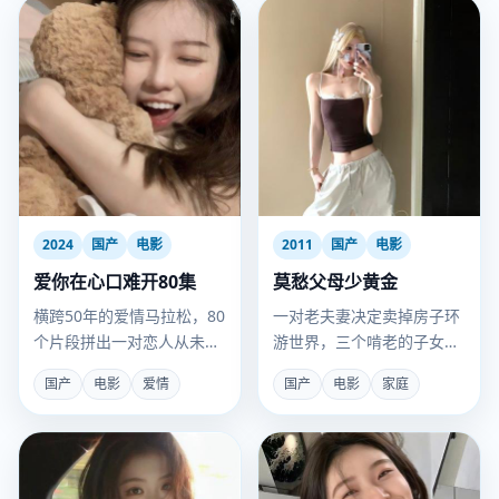
2024
国产
电影
2011
国产
电影
爱你在心口难开80集
莫愁父母少黄金
横跨50年的爱情马拉松，80
一对老夫妻决定卖掉房子环
个片段拼出一对恋人从未说
游世界，三个啃老的子女立
出口的“我爱你”。
刻炸了锅。
国产
电影
爱情
国产
电影
家庭