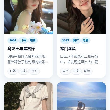
2006
日韩
电影
2017
国产
电影
乌龙王与星君仔
寒门秦风
调皮男孩闯入废弃游乐场，
山区少年秦风考上顶尖高
意外释放了被封印的游乐场
中，却发现这里比大山更难
守护神“乌龙王”。
攀爬的是阶级之墙。
日韩
电影
奇幻
国产
电影
剧情