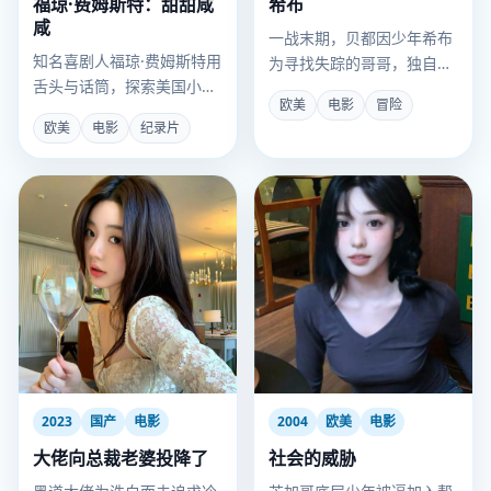
福琼·费姆斯特：甜甜咸
希布
咸
一战末期，贝都因少年希布
知名喜剧人福琼·费姆斯特用
为寻找失踪的哥哥，独自穿
舌头与话筒，探索美国小镇
越危机四伏的阿拉伯沙漠。
欧美
电影
冒险
的怪诞美食与人生故事。
欧美
电影
纪录片
2023
国产
电影
2004
欧美
电影
大佬向总裁老婆投降了
社会的威胁