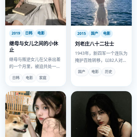
2019
日韩
电影
2015
国产
电影
继母与女儿之间的小休
刘老庄八十二壮士
止
1943年，新四军一个连队为
继母与叛逆女儿在父亲出差
掩护百姓转移，以82人对阵
的一个月里，被迫共处一室
千余日伪军，全员殉国。
国产
电影
历史
并按下关系“休止符”。
日韩
电影
家庭