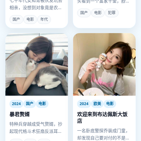
七十年代女知青被队友坑去
头看到一个富家千金，脖子
相亲，没想到对象竟是农场
上有相同的胎记。
国产
电影
犯罪
最高领导，从此开启逆袭之
国产
电影
年代
路。
2024
国产
电影
2024
欧美
电影
暴君赘婿
欢迎来到布达佩斯大饭
店
特种兵穿越成受气赘婿，抄
一名卧底警探乔装成门童，
起现代格斗术狂扇反派耳
却发现自己要对付的不是黑
光。