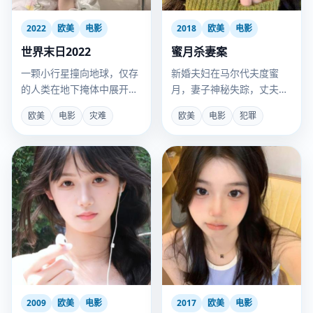
2022
欧美
电影
2018
欧美
电影
世界末日2022
蜜月杀妻案
一颗小行星撞向地球，仅存
新婚夫妇在马尔代夫度蜜
的人类在地下掩体中展开了
月，妻子神秘失踪，丈夫的
比末日更黑暗的厮杀。
每一句话都成了破绽。
欧美
电影
灾难
欧美
电影
犯罪
2009
欧美
电影
2017
欧美
电影