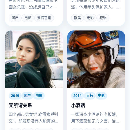
黑道大佬为洗白而去追求冷
芝加哥底层少年被逼加入帮
面女总裁，没成想自己才是
派，他用拳头保护家人，却
被拿捏的那个。
成了自己最厌恶的那种人。
国产
电影
爱情喜剧
欧美
电影
犯罪
2019
国产
电影
2014
日韩
电影
无所谓关系
小酒馆
四个都市男女尝试“零束缚社
一家深夜小酒馆的老板娘，
交”，却发现没有人能真的无
用下酒菜和无心之言，治愈
所谓。
了无数失意灵魂。