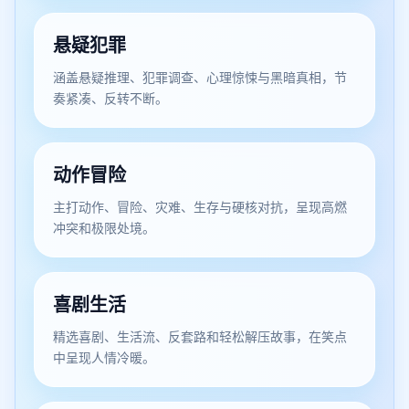
悬疑犯罪
涵盖悬疑推理、犯罪调查、心理惊悚与黑暗真相，节
奏紧凑、反转不断。
动作冒险
主打动作、冒险、灾难、生存与硬核对抗，呈现高燃
冲突和极限处境。
喜剧生活
精选喜剧、生活流、反套路和轻松解压故事，在笑点
中呈现人情冷暖。