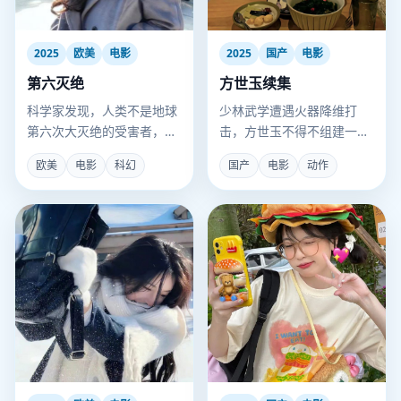
2025
欧美
电影
2025
国产
电影
第六灭绝
方世玉续集
科学家发现，人类不是地球
少林武学遭遇火器降维打
第六次大灭绝的受害者，而
击，方世玉不得不组建一支
是被地球设计的“疫苗”。
江湖“杂牌军”对抗洋枪队。
欧美
电影
科幻
国产
电影
动作